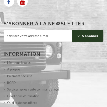
S'ABONNER À LA NEWSLETTER
S'abonner
INFORMATION
Mentions légales
A propos
Paiement sécurisé
RGPD
Services après vente commande reçu.
Conditions d'utilisation
Qualité de nos pièces