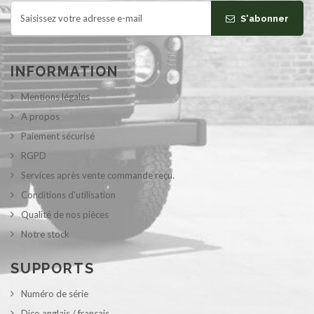
S'abonner
INFORMATION
Mentions légales
A propos
Paiement sécurisé
RGPD
Services après vente commande reçu.
Conditions d'utilisation
Qualité de nos pièces
Notre stock
SUPPORTS
Numéro de série
Dico anglais / français