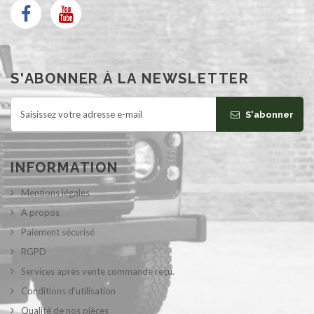
S'ABONNER À LA NEWSLETTER
S'abonner
INFORMATION
Mentions légales
A propos
Paiement sécurisé
RGPD
Services après vente commande reçu.
Conditions d'utilisation
Qualité de nos pièces