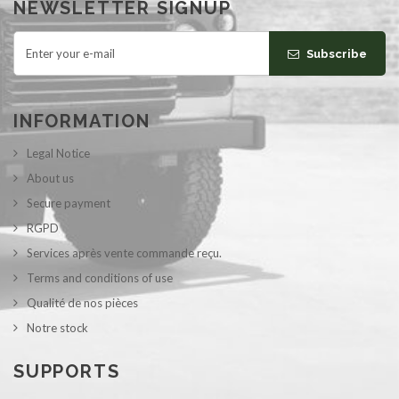
NEWSLETTER SIGNUP
Subscribe
INFORMATION
Legal Notice
About us
Secure payment
RGPD
Services après vente commande reçu.
Terms and conditions of use
Qualité de nos pièces
Notre stock
SUPPORTS