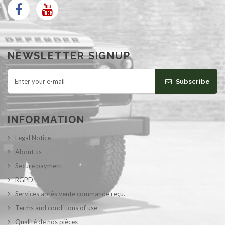
NEWSLETTER SIGNUP
Subscribe
INFORMATION
Legal Notice
About us
Secure payment
RGPD
Services après vente commande reçu.
Terms and conditions of use
Qualité de nos pièces