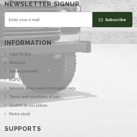
NEWSLETTER SIGNUP
Subscribe
INFORMATION
Legal Notice
About us
Secure payment
RGPD
Services après vente commande reçu.
Terms and conditions of use
Qualité de nos pièces
Notre stock
SUPPORTS