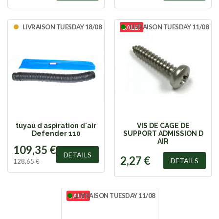
LIVRAISON TUESDAY 18/08
SALE!
LIVRAISON TUESDAY 11/08
tuyau d aspiration d'air
VIS DE CAGE DE
Defender 110
SUPPORT ADMISSION D
AIR
109,35 €
DETAILS
2,27 €
DETAILS
128,65 €
SALE!
LIVRAISON TUESDAY 11/08