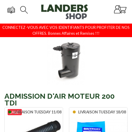
CONNECTEZ -VOUS AVEC VOS IDENTIFIANTS POUR PROFITER DE NOS
OFFRES. Bonnes Affaires et Remises !!!
ADMISSION D'AIR MOTEUR 200
TDI
SALE!
LIVRAISON TUESDAY 11/08
LIVRAISON TUESDAY 18/08