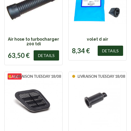
Air hose to turbocharger
volet d air
200 tdi
8,34 €
DETAILS
63,50 €
DETAILS
SALE!
LIVRAISON TUESDAY 18/08
LIVRAISON TUESDAY 18/08