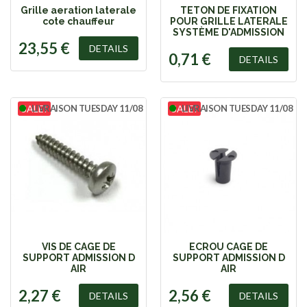
Grille aeration laterale
TETON DE FIXATION
cote chauffeur
POUR GRILLE LATERALE
SYSTÈME D'ADMISSION
23,55 €
DETAILS
0,71 €
DETAILS
SALE!
LIVRAISON TUESDAY 11/08
SALE!
LIVRAISON TUESDAY 11/08
VIS DE CAGE DE
ECROU CAGE DE
SUPPORT ADMISSION D
SUPPORT ADMISSION D
AIR
AIR
2,27 €
2,56 €
DETAILS
DETAILS