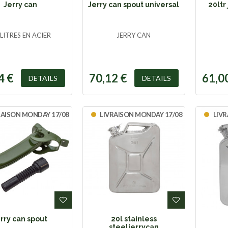
Jerry can
Jerry can spout universal
20ltr
 LITRES EN ACIER
JERRY CAN
4 €
70,12 €
61,0
DETAILS
DETAILS
RAISON MONDAY 17/08
LIVRAISON MONDAY 17/08
LIVR
ADD TO WISHLIST
ADD TO WI
erry can spout
20l stainless
steeljerrycan