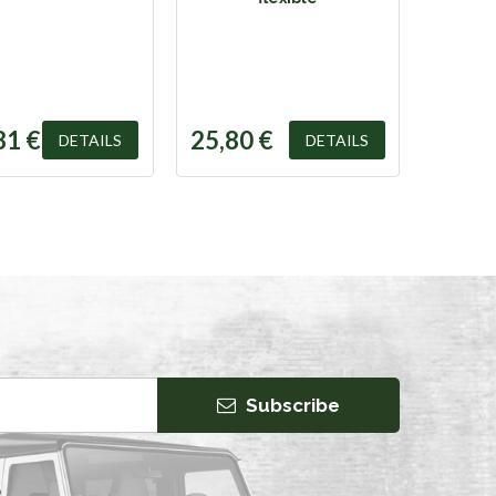
81 €
25,80 €
DETAILS
DETAILS
Subscribe
S