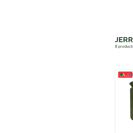
JER
8 product
SALE!
LIVR