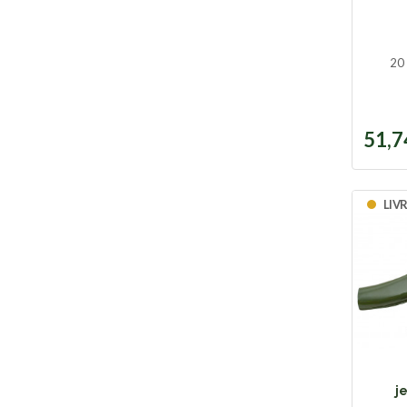
20
51,7
LIV
j