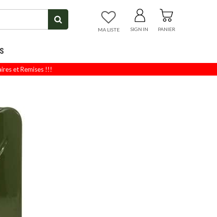
SIGN IN
PANIER
MA LISTE
S
s et Remises !!!