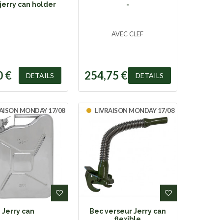
 jerry can holder
-
AVEC CLEF
0 €
254,75 €
DETAILS
DETAILS
AISON MONDAY 17/08
LIVRAISON MONDAY 17/08
SHLIST
ADD TO WISHLIST
ADD TO WI
Jerry can
Bec verseur Jerry can
flexible