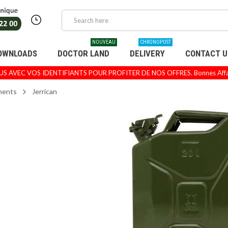
NOUVEAU
CHRONOPOST
OWNLOADS
DOCTOR LAND
DELIVERY
CONTACT U
 AVEC VOS IDENTIFIANTS POUR PROFITER DE NOS OFFRES. Bonnes Affaire
ments
Jerrican