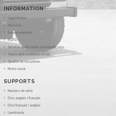
INFORMATION
Legal Notice
About us
Secure payment
RGPD
Services après vente commande reçu.
Terms and conditions of use
Qualité de nos pièces
Notre stock
SUPPORTS
Numéro de série
Dico anglais / français
Dico français / anglais
Landmania