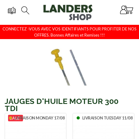
CONNECTEZ -VOUS AVEC VOS IDENTIFIANTS POUR PROFITER DE NOS
OFFRES. Bonnes Affaires et Remises !!!
JAUGES D'HUILE MOTEUR 300
TDI
SALE!
LIVRAISON MONDAY 17/08
LIVRAISON TUESDAY 11/08