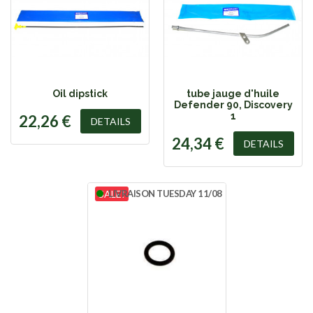
Oil dipstick
tube jauge d'huile
Defender 90, Discovery
1
22,26 €
DETAILS
24,34 €
DETAILS
SALE!
LIVRAISON TUESDAY 11/08